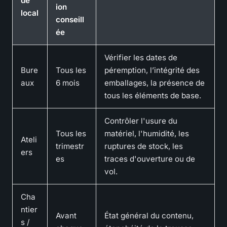
de
ion
local
conseill
ée
Vérifier les dates de
Bure
Tous les
péremption, l’intégrité des
aux
6 mois
emballages, la présence de
tous les éléments de base.
Contrôler l'usure du
Tous les
matériel, l'humidité, les
Ateli
trimestr
ruptures de stock, les
ers
es
traces d'ouverture ou de
vol.
Cha
ntier
Avant
État général du contenu,
s /