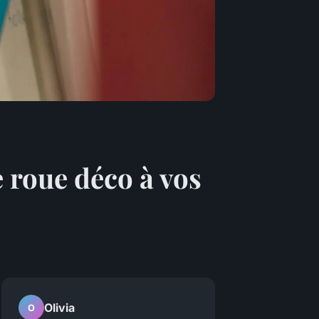
 roue déco à vos
Olivia
O