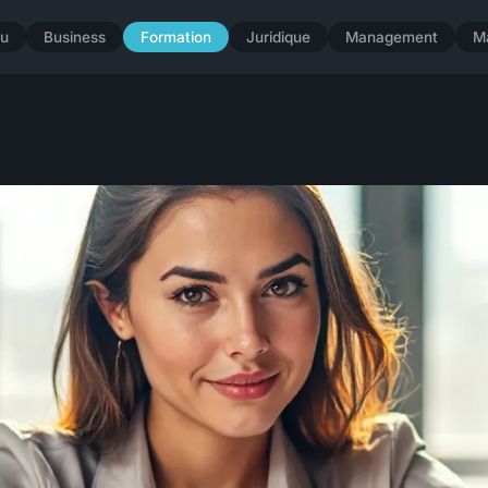
u
Business
Formation
Juridique
Management
M