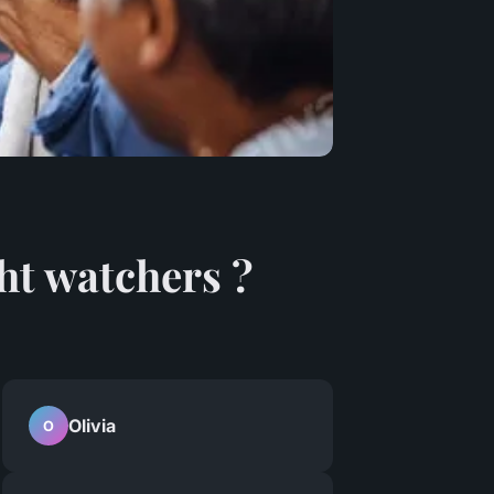
ht watchers ?
Olivia
O